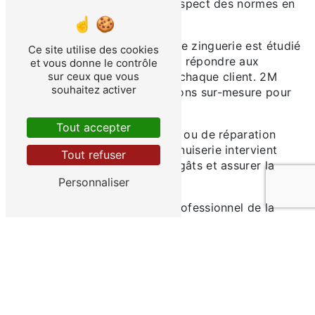
de qualité, réalisées dans le respect des normes en
vigueur.
- Sur-mesure : chaque projet de zinguerie est étudié
Ce site utilise des cookies
de manière personnalisée pour répondre aux
et vous donne le contrôle
sur ceux que vous
besoins et aux contraintes de chaque client. 2M
souhaitez activer
Menuiserie propose des solutions sur-mesure pour
une étanchéité optimale.
Tout accepter
- Réactivité : en cas d'urgence ou de réparation
nécessaire, l'équipe de 2M Menuiserie intervient
Tout refuser
rapidement pour limiter les dégâts et assurer la
pérennité de votre toiture.
Personnaliser
Ainsi, si vous recherchez un professionnel de la
zinguerie à Verneuil, n'hésitez pas à contacter 2M
Menuiserie pour des prestations de qualité et un
service personnalisé.
En savoir plus