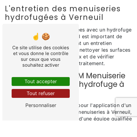
L'entretien des menuiseries
hydrofugées à Verneuil
Une fois vos menuiseries traitées avec un hydrofuge
par 2M Menuiserie à Verneuil, il est important de
maintenir cet état en effectuant un entretien
Ce site utilise des cookies
régulier. Il est recommandé de nettoyer les surfaces
et vous donne le contrôle
traitées avec des produits doux et de vérifier
sur ceux que vous
périodiquement l'efficacité du traitement.
souhaitez activer
Faites confiance à 2M Menuiserie
Tout accepter
pour vos besoins en hydrofuge à
Verneuil
Tout refuser
Personnaliser
En choisissant 2M Menuiserie pour l'application d'un
traitement hydrofuge sur vos menuiseries à Verneuil,
vous bénéficiez de l'expertise d'une équipe qualifiée
et du savoir-faire d'une entreprise reconnue dans la
région. Protégez vos menuiseries contre l'humidité